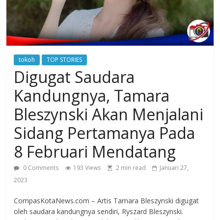
secara
cepat,
memberikan
informasi
berita
tokoh
TOP STORIES
ringan,
Digugat Saudara
mudah
di
Kandungnya, Tamara
mengerti
Bleszynski Akan Menjalani
dan
dapat
Sidang Pertamanya Pada
di
8 Februari Mendatang
percaya.
Berita
0 Comments
193 Views
2 min read
Januari 27,
yang
2023
disajikan
CompasKotaNews.com
CompasKotaNews.com – Artis Tamara Bleszynski digugat
sejak
oleh saudara kandungnya sendiri, Ryszard Bleszynski.
20