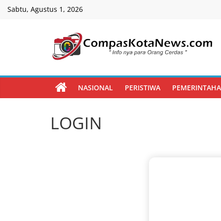
Skip
Sabtu, Agustus 1, 2026
to
content
Compas
Kota
NASIONAL
PERISTIWA
PEMERINTAH
News
LOGIN
CompasKotaNews.com
Hadir
untuk
memberikan
informasi
kepada
masyarakat
secara