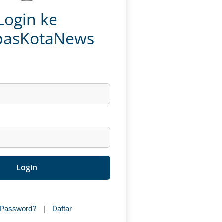
Login ke
asKotaNews
 Password?
|
Daftar