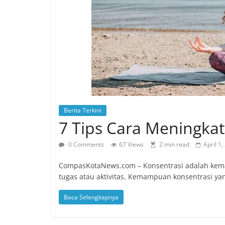
cepat,
memberikan
informasi
berita
ringan,
mudah
di
mengerti
dan
Berita Terkini
dapat
7 Tips Cara Meningka
di
percaya.
0 Comments
67 Views
2 min read
April 1
Berita
yang
CompasKotaNews.com – Konsentrasi adalah kem
disajikan
tugas atau aktivitas. Kemampuan konsentrasi ya
CompasKotaNews.com
Baca Selengkapnya
sejak
20
Agustus