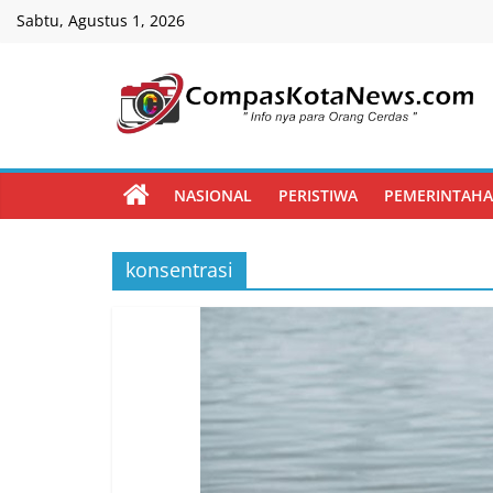
Skip
Sabtu, Agustus 1, 2026
to
content
Compas
Kota
NASIONAL
PERISTIWA
PEMERINTAH
News
konsentrasi
CompasKotaNews.com
Hadir
untuk
memberikan
informasi
kepada
masyarakat
secara