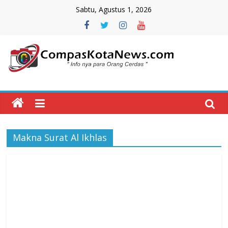
Skip
Sabtu, Agustus 1, 2026
to
content
Compas
Kota
News
Makna Surat Al Ikhlas
CompasKotaNews.com
Hadir
untuk
memberikan
informasi
kepada
masyarakat