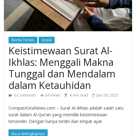
Agustus
2018
sangat
berkualitas
karena
Berita Terkini
Sosial
menereapkan
Keistimewaan Surat Al-
standar
jurnalisme
Ikhlas: Menggali Makna
dalam
Tunggal dan Mendalam
setiap
liputan
dalam Ketauhidan
peristiwa
dan
0 Comments
64 Views
4 min read
Juni 28, 2023
di
CompasKotaNews.com – Surat Al-Ikhlas adalah salah satu
tulis
surat dalam Al-Qur’an yang memiliki keistimewaan
secara
tersendiri. Dengan hanya terdiri dari empat ayat
cerdas,
tajam
Baca Selengkapnya