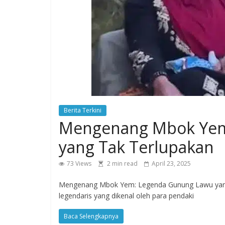
cepat,
memberikan
informasi
berita
ringan,
mudah
di
mengerti
dan
Berita Terkini
dapat
Mengenang Mbok Yem
di
percaya.
yang Tak Terlupakan
Berita
yang
73 Views
2 min read
April 23, 2025
disajikan
Mengenang Mbok Yem: Legenda Gunung Lawu yan
CompasKotaNews.com
legendaris yang dikenal oleh para pendaki
sejak
20
Baca Selengkapnya
Agustus