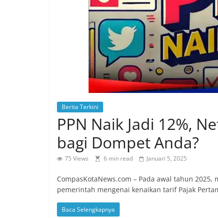
cepat,
memberikan
informasi
berita
ringan,
mudah
di
mengerti
dan
Berita Terkini
dapat
PPN Naik Jadi 12%, N
di
percaya.
bagi Dompet Anda?
Berita
yang
75 Views
6 min read
Januari 5, 2025
disajikan
CompasKotaNews.com – Pada awal tahun 2025,
CompasKotaNews.com
pemerintah mengenai kenaikan tarif Pajak Perta
sejak
20
Baca Selengkapnya
Agustus