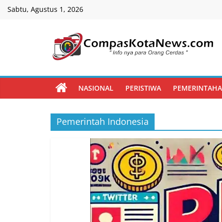
Skip
Sabtu, Agustus 1, 2026
to
content
Compas
Kota
NASIONAL
PERISTIWA
PEMERINTAH
News
Pemerintah Indonesia
CompasKotaNews.com
Hadir
untuk
memberikan
informasi
kepada
masyarakat
secara