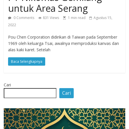
untuk Area Serang
Agustus
2018
0 Comments
831 Views
1 min read
Agustus 15,
sangat
2022
berkualitas
karena
Pou Chen Corporation didirikan di Taiwan pada September
menereapkan
1969 oleh keluarga Tsai, awalnya memproduksi kanvas dan
standar
alas kaki karet. Setelah
jurnalisme
dalam
Baca Selengkapnya
setiap
liputan
peristiwa
Cari
dan
Cari
di
tulis
secara
cerdas,
tajam