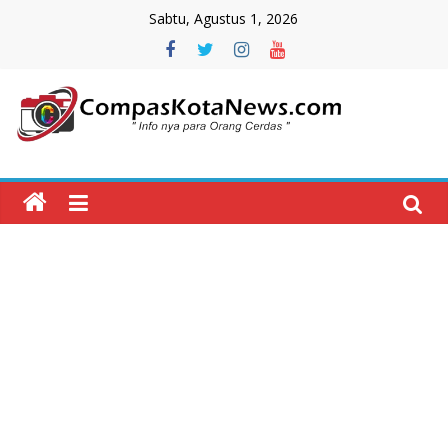
Skip
Sabtu, Agustus 1, 2026
to
content
Compas
Kota
News
CompasKotaNews.com
Hadir
untuk
memberikan
informasi
kepada
masyarakat