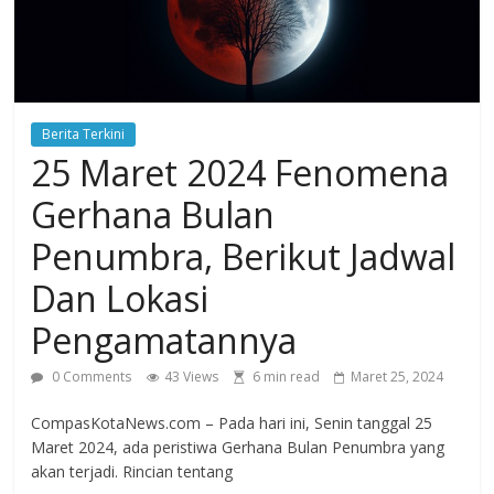
secara
cepat,
memberikan
informasi
berita
Berita Terkini
ringan,
25 Maret 2024 Fenomena
mudah
di
Gerhana Bulan
mengerti
Penumbra, Berikut Jadwal
dan
dapat
Dan Lokasi
di
Pengamatannya
percaya.
Berita
0 Comments
43 Views
6 min read
Maret 25, 2024
yang
disajikan
CompasKotaNews.com – Pada hari ini, Senin tanggal 25
CompasKotaNews.com
Maret 2024, ada peristiwa Gerhana Bulan Penumbra yang
sejak
akan terjadi. Rincian tentang
20