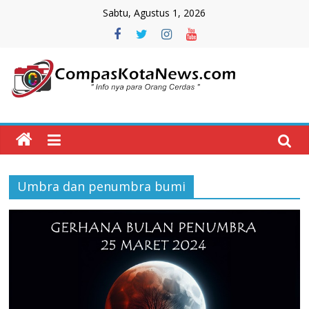
Skip
Sabtu, Agustus 1, 2026
to
content
Compas
Kota
News
Umbra dan penumbra bumi
CompasKotaNews.com
Hadir
untuk
memberikan
informasi
kepada
masyarakat