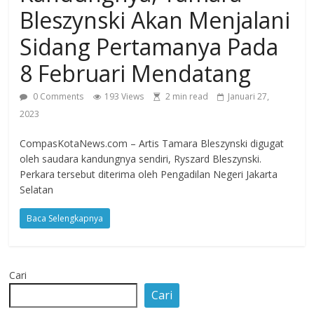
Bleszynski Akan Menjalani
Agustus
2018
Sidang Pertamanya Pada
sangat
berkualitas
8 Februari Mendatang
karena
0 Comments
193 Views
2 min read
Januari 27,
menereapkan
2023
standar
jurnalisme
CompasKotaNews.com – Artis Tamara Bleszynski digugat
dalam
oleh saudara kandungnya sendiri, Ryszard Bleszynski.
setiap
Perkara tersebut diterima oleh Pengadilan Negeri Jakarta
liputan
Selatan
peristiwa
dan
Baca Selengkapnya
di
tulis
secara
Cari
cerdas,
Cari
tajam