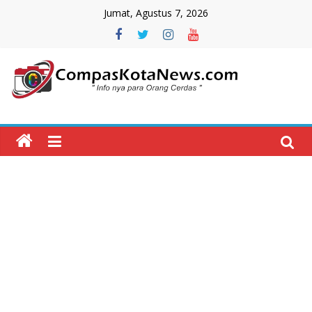
Skip
Jumat, Agustus 7, 2026
to
content
Compas
Kota
News
CompasKotaNews.com
Hadir
untuk
memberikan
informasi
kepada
masyarakat