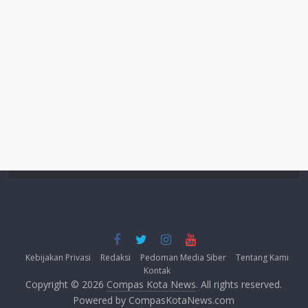
Kebijakan Privasi
Redaksi
Pedoman Media Siber
Tentang Kami
Kontak
Copyright © 2026
Compas Kota News
. All rights reserved.
Powered by CompasKotaNews.com