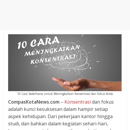
Agustus
2018
sangat
berkualitas
karena
menereapkan
standar
jurnalisme
dalam
setiap
liputan
peristiwa
dan
10 Cara Sederhana untuk Meningkatkan Konsentrasi dan Fokus Anda
di
CompasKotaNews.com
–
Konsentrasi
dan fokus
tulis
adalah kunci kesuksesan dalam hampir setiap
secara
aspek kehidupan. Dari pekerjaan kantor hingga
cerdas,
studi, dan bahkan dalam kegiatan sehari-hari,
tajam