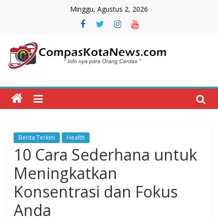
Skip
Minggu, Agustus 2, 2026
to
content
Compas
Kota
News
Berita Terkini
Health
CompasKotaNews.com
10 Cara Sederhana untuk
Hadir
untuk
Meningkatkan
memberikan
Konsentrasi dan Fokus
informasi
kepada
Anda
masyarakat