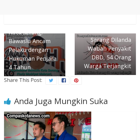
Dugaan
Penggelembungan
Suara di 7 TPS
Next →
Gawat! Kota
Kota Serang:
Serang Dilanda
Bawaslu Ancam
Wabah Penyakit
Pelaku dengan
DBD, 54 Orang
Hukuman Penjara
Warga Terjangkit
4 Tahun
Share This Post:
Anda Juga Mungkin Suka