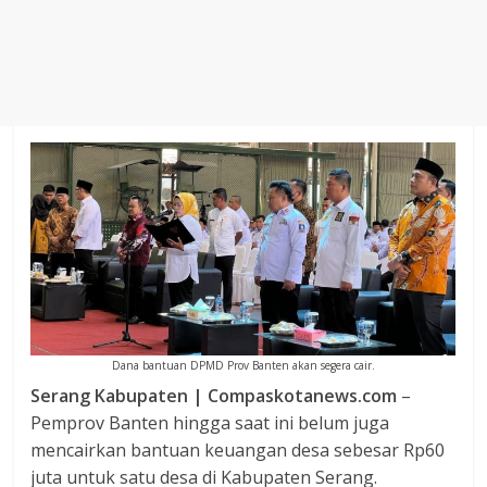
Agustus
2018
sangat
berkualitas
karena
menereapkan
standar
jurnalisme
dalam
setiap
liputan
peristiwa
dan
di
Dana bantuan DPMD Prov Banten akan segera cair.
tulis
Serang Kabupaten | Compaskotanews.com
–
secara
Pemprov Banten hingga saat ini belum juga
cerdas,
mencairkan bantuan keuangan desa sebesar Rp60
tajam
juta untuk satu desa di Kabupaten Serang.