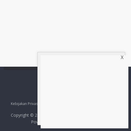
X
Kebijakan Privasi
Redaksi
Pedoman Media Siber
Tentang Kami
Kontak
Copyright © 2026
Compas Kota News
. All rights reserved.
Powered by CompasKotaNews.com