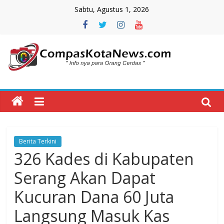
Skip
Sabtu, Agustus 1, 2026
to
content
Compas
Kota
News
Berita Terkini
CompasKotaNews.com
326 Kades di Kabupaten
Hadir
untuk
Serang Akan Dapat
memberikan
Kucuran Dana 60 Juta
informasi
kepada
Langsung Masuk Kas
masyarakat