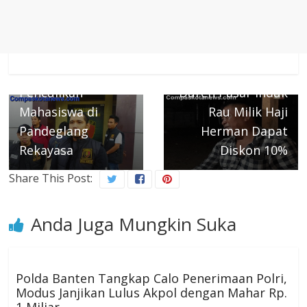
← Previous
Next →
Polisi Ungkap
Belanja Buah
Dugaan Kasus
buahan di PD Raja
Penculikan
Duren Pasar Induk
Mahasiswa di
Rau Milik Haji
Pandeglang
Herman Dapat
Rekayasa
Diskon 10%
Share This Post:
Anda Juga Mungkin Suka
Polda Banten Tangkap Calo Penerimaan Polri,
Modus Janjikan Lulus Akpol dengan Mahar Rp.
1 Miliar