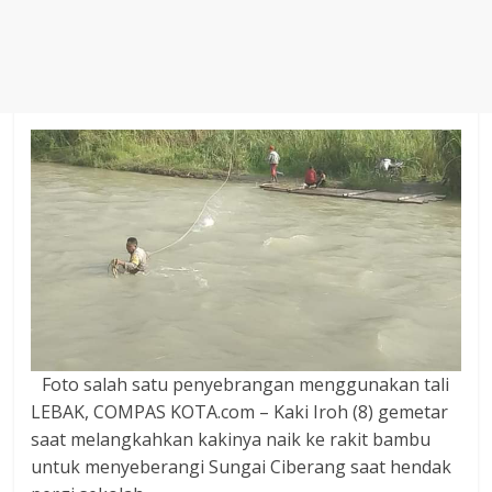
Agustus
2018
sangat
berkualitas
karena
menereapkan
standar
jurnalisme
dalam
setiap
liputan
peristiwa
dan
di
Foto salah satu penyebrangan menggunakan tali
tulis
LEBAK, COMPAS KOTA.com – Kaki Iroh (8) gemetar
secara
saat melangkahkan kakinya naik ke rakit bambu
cerdas,
untuk menyeberangi Sungai Ciberang saat hendak
tajam