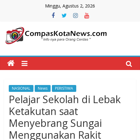
Skip
Minggu, Agustus 2, 2026
to
content
Compas
Kota
News
NASIONAL
News
PERISTIWA
CompasKotaNews.com
Pelajar Sekolah di Lebak
Hadir
untuk
Ketakutan saat
memberikan
Menyebrang Sungai
informasi
kepada
Menggunakan Rakit
masyarakat