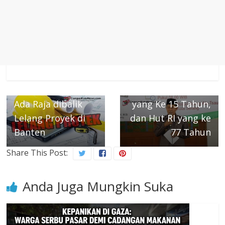
Next →
Wali Kota Serang
Menghadiri Tiga
Momen Sekaligus
Acara Tahun Baru
Islam 1444 H, Hari
Jadi Kota Serang
← Previous
Ada Raja dibalik
yang Ke 15 Tahun,
Lelang Proyek di
dan Hut RI yang ke
Banten
77 Tahun
Share This Post:
Anda Juga Mungkin Suka