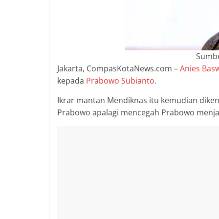
2018
sangat
berkualitas
karena
Sumber
menereapkan
Jakarta, CompasKotaNews.com –
Anies Bas
standar
jurnalisme
kepada
Prabowo Subianto
.
dalam
Ikrar mantan Mendiknas itu kemudian dike
setiap
Prabowo apalagi mencegah Prabowo menjad
liputan
peristiwa
dan
di
tulis
secara
cerdas,
tajam
dan