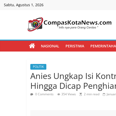
Skip
Sabtu, Agustus 1, 2026
to
content
Compas
Kota
NASIONAL
PERISTIWA
PEMERINTAH
News
POLITIK
CompasKotaNews.com
Anies Ungkap Isi Kon
Hadir
untuk
Hingga Dicap Penghia
memberikan
informasi
0 Comments
354 Views
2 min read
Januar
kepada
masyarakat
secara