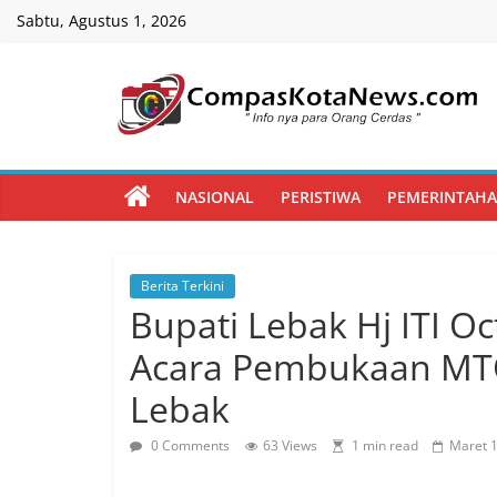
Skip
Sabtu, Agustus 1, 2026
to
content
Compas
Kota
NASIONAL
PERISTIWA
PEMERINTAH
News
Berita Terkini
CompasKotaNews.com
Bupati Lebak Hj ITI O
Hadir
untuk
Acara Pembukaan MTQ
memberikan
Lebak
informasi
kepada
0 Comments
63 Views
1 min read
Maret 1
masyarakat
secara