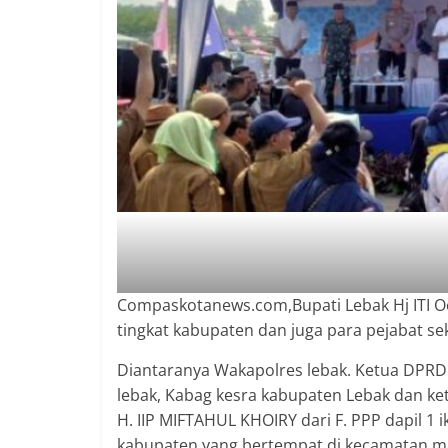
2018
sangat
berkualitas
karena
menereapkan
standar
jurnalisme
dalam
setiap
liputan
peristiwa
dan
Compaskotanews.com,Bupati Lebak Hj ITI O
di
tingkat kabupaten dan juga para pejabat se
tulis
secara
Diantaranya Wakapolres lebak. Ketua DPRD
cerdas,
lebak, Kabag kesra kabupaten Lebak dan ke
tajam
H. IIP MIFTAHUL KHOIRY dari F. PPP dapil 1
dan
kabupaten yang bertempat di kecamatan ma