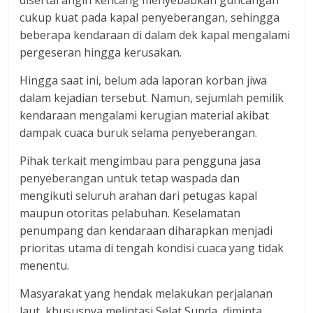
disertai angin kencang menyebabkan guncangan
dan
cukup kuat pada kapal penyeberangan, sehingga
berimbang.
beberapa kendaraan di dalam dek kapal mengalami
pergeseran hingga kerusakan.
Hingga saat ini, belum ada laporan korban jiwa
dalam kejadian tersebut. Namun, sejumlah pemilik
kendaraan mengalami kerugian material akibat
dampak cuaca buruk selama penyeberangan.
Pihak terkait mengimbau para pengguna jasa
penyeberangan untuk tetap waspada dan
mengikuti seluruh arahan dari petugas kapal
maupun otoritas pelabuhan. Keselamatan
penumpang dan kendaraan diharapkan menjadi
prioritas utama di tengah kondisi cuaca yang tidak
menentu.
Masyarakat yang hendak melakukan perjalanan
laut, khususnya melintasi Selat Sunda, diminta