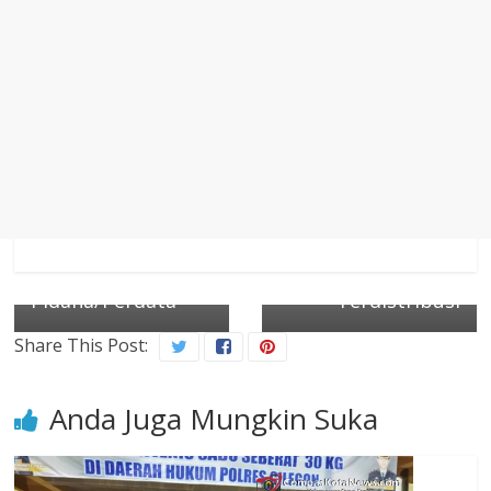
← Previous
Next →
Mengabulkan
Menu MBG di
Gugatan Iwakum,
SMAN 1
Tegaskan
Cigemblong
Wartawan Tak
Diduga Mentah,
Boleh Serta Merta
Kepala SPPG Akui
Dijerati Sanksi
Ada 15 Kg Telur
Pidana/Perdata
Terdistribusi
Share This Post:
Anda Juga Mungkin Suka