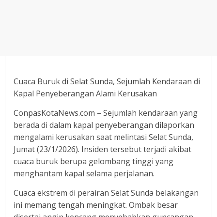
Agustus
2018
sangat
berkualitas
karena
menereapkan
standar
Cuaca Buruk di Selat Sunda, Sejumlah Kendaraan di
jurnalisme
Kapal Penyeberangan Alami Kerusakan
dalam
ConpasKotaNews.com – Sejumlah kendaraan yang
setiap
berada di dalam kapal penyeberangan dilaporkan
liputan
mengalami kerusakan saat melintasi Selat Sunda,
peristiwa
Jumat (23/1/2026). Insiden tersebut terjadi akibat
dan
cuaca buruk berupa gelombang tinggi yang
di
tulis
menghantam kapal selama perjalanan.
secara
Cuaca ekstrem di perairan Selat Sunda belakangan
cerdas,
ini memang tengah meningkat. Ombak besar
tajam