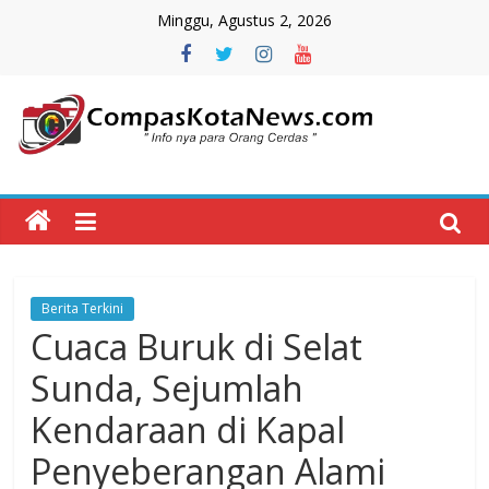
Skip
Minggu, Agustus 2, 2026
to
content
Compas
Kota
News
Berita Terkini
CompasKotaNews.com
Cuaca Buruk di Selat
Hadir
untuk
Sunda, Sejumlah
memberikan
Kendaraan di Kapal
informasi
kepada
Penyeberangan Alami
masyarakat