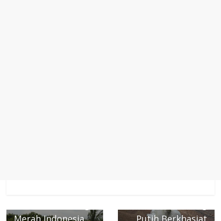
← Previous
Polda Banten
Hadiri Kegiatan
Next →
Temu Karya
Tiap Hari
Relawan III Palang
Konsumsi Bawang
Merah Indonesia
Putih Berkhasiat