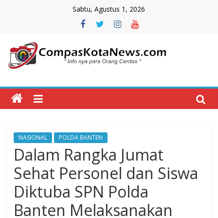
Skip
Sabtu, Agustus 1, 2026
to
content
Compas
Kota
News
NASIONAL
POLDA BANTEN
CompasKotaNews.com
Dalam Rangka Jumat
Hadir
untuk
Sehat Personel dan Siswa
memberikan
Diktuba SPN Polda
informasi
kepada
Banten Melaksanakan
masyarakat