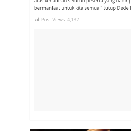
atas kehadiran seluruh peserta yang hadir 
bermanfaat untuk kita semua,” tutup Dede Ro
Post Views:
4,132