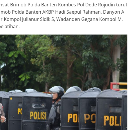
ansat Brimob Polda Banten Kombes Pol Dede Rojudin turut
rimob Polda Banten AKBP Hadi Saepul Rahman, Danyon A
r Kompol Julianur Sidik S, Wadanden Gegana Kompol M.
pelatihan.