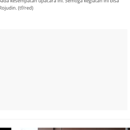
pada kesempatan upacara ini. Semoga kegiatan ini bisa
judin. (tf/red)