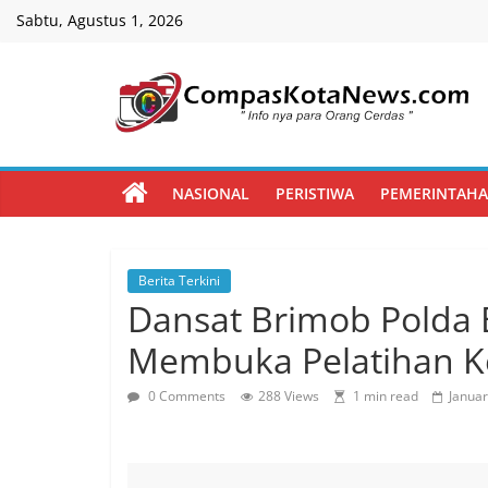
Skip
Sabtu, Agustus 1, 2026
to
content
Compas
Kota
NASIONAL
PERISTIWA
PEMERINTAH
News
Berita Terkini
CompasKotaNews.com
Dansat Brimob Polda 
Hadir
untuk
Membuka Pelatihan
memberikan
informasi
0 Comments
288 Views
1 min read
Januar
kepada
masyarakat
secara