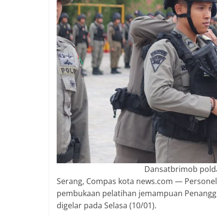
2018
sangat
berkualitas
karena
menereapkan
standar
jurnalisme
dalam
setiap
liputan
peristiwa
dan
di
tulis
Dansatbrimob pold
secara
Serang, Compas kota news.com — Personel
cerdas,
pembukaan pelatihan jemampuan Penanggul
tajam
digelar pada Selasa (10/01).
dan