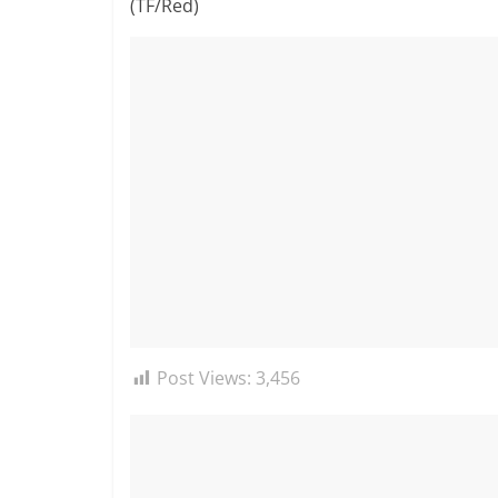
(TF/Red)
Post Views:
3,456