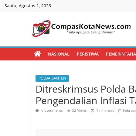
Skip
Sabtu, Agustus 1, 2026
to
content
Compas
Kota
NASIONAL
PERISTIWA
PEMERINTAH
News
POLDA BANTEN
CompasKotaNews.com
Ditreskrimsus Polda B
Hadir
untuk
Pengendalian Inflasi 
memberikan
informasi
0 Comments
52 Views
1 min read
Februar
kepada
masyarakat
secara