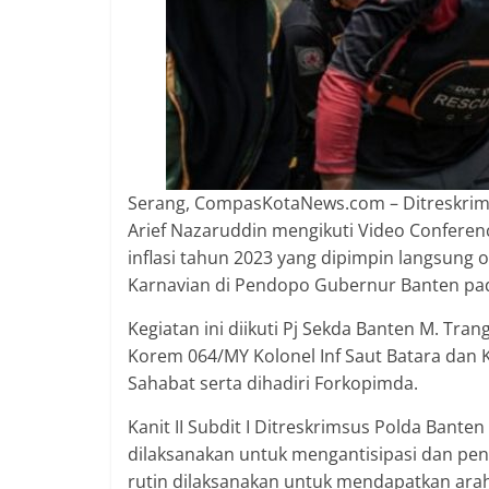
2018
sangat
berkualitas
karena
menereapkan
standar
jurnalisme
Serang, CompasKotaNews.com – Ditreskrimsu
dalam
Arief Nazaruddin mengikuti Video Conferen
setiap
inflasi tahun 2023 yang dipimpin langsung o
liputan
peristiwa
Karnavian di Pendopo Gubernur Banten pada
dan
Kegiatan ini diikuti Pj Sekda Banten M. Tra
di
Korem 064/MY Kolonel Inf Saut Batara dan 
tulis
Sahabat serta dihadiri Forkopimda.
secara
cerdas,
Kanit II Subdit I Ditreskrimsus Polda Bant
tajam
dilaksanakan untuk mengantisipasi dan penge
dan
rutin dilaksanakan untuk mendapatkan araha