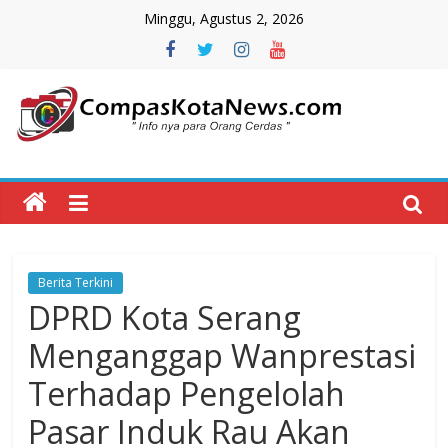
Skip
Minggu, Agustus 2, 2026
to
content
Compas
Kota
News
Berita Terkini
CompasKotaNews.com
DPRD Kota Serang
Hadir
untuk
Menganggap Wanprestasi
memberikan
Terhadap Pengelolah
informasi
kepada
Pasar Induk Rau Akan
masyarakat