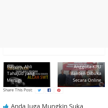
← Previous
Next →
Kisah Abu bin
Pendaftaran Calon
Hasyim, Ahli
Anggota KPU
Tahajud yang
Banten Dibuka
Merugi
Secara Online
Share This Post:
Anda Juga Mungkin Suka