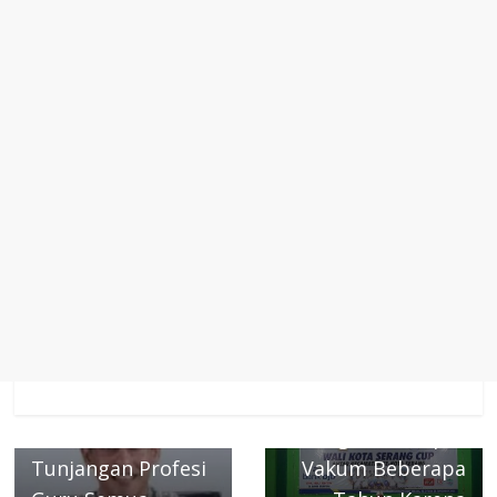
Next →
Tahun ini
Turnamen
← Previous
Sertifikat
Kejuaraan Bola
Pendidikan
Voly Piala Walikota
Diputihkan Berikut
Cup kembali
Skema Baru
digelar Sempat
Tunjangan Profesi
Vakum Beberapa