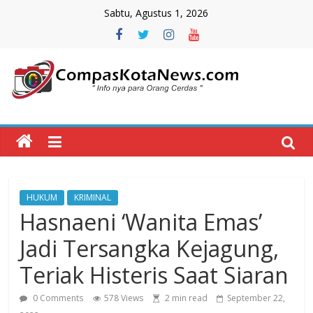
Skip
Sabtu, Agustus 1, 2026
to
content
Compas
Kota
News
HUKUM
KRIMINAL
CompasKotaNews.com
Hasnaeni ‘Wanita Emas’
Hadir
untuk
Jadi Tersangka Kejagung,
memberikan
Teriak Histeris Saat Siaran
informasi
kepada
0 Comments
578 Views
2 min read
September 22,
masyarakat