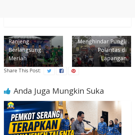
Next →
Pengamat: Saat
← Previous
Peringatan HUT
nya Tilang Manual
Ke-38 Desa
Di Hapus Untuk
Ranjeng
Menghindar Pungli
Berlangsung
Polantas di
Meriah
Lapangan
Share This Post:
Anda Juga Mungkin Suka