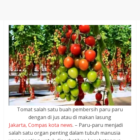
Agustus
2018
sangat
berkualitas
karena
menereapkan
standar
jurnalisme
dalam
setiap
liputan
peristiwa
dan
di
Tomat salah satu buah pembersih paru paru
tulis
dengan di jus atau di makan lasung
secara
Jakarta, Compas kota news
. – Paru-paru menjadi
cerdas,
salah satu organ penting dalam tubuh manusia
tajam