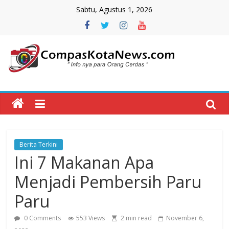
Skip
Sabtu, Agustus 1, 2026
to
content
Compas
Kota
News
Berita Terkini
CompasKotaNews.com
Ini 7 Makanan Apa
Hadir
untuk
Menjadi Pembersih Paru
memberikan
Paru
informasi
kepada
0 Comments
553 Views
2 min read
November 6,
masyarakat