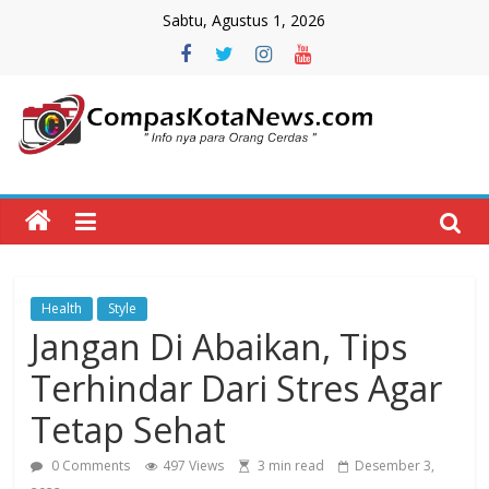
Skip
Sabtu, Agustus 1, 2026
to
content
Compas
Kota
News
Health
Style
CompasKotaNews.com
Jangan Di Abaikan, Tips
Hadir
untuk
Terhindar Dari Stres Agar
memberikan
Tetap Sehat
informasi
kepada
0 Comments
497 Views
3 min read
Desember 3,
masyarakat