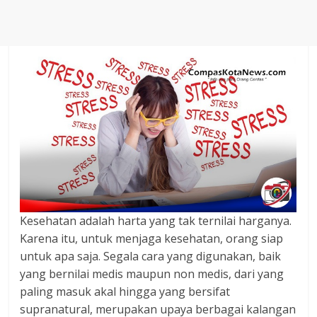
Agustus
2018
sangat
berkualitas
karena
menereapkan
standar
jurnalisme
dalam
setiap
liputan
peristiwa
dan
Kesehatan adalah harta yang tak ternilai harganya.
di
Karena itu, untuk menjaga kesehatan, orang siap
tulis
untuk apa saja. Segala cara yang digunakan, baik
secara
yang bernilai medis maupun non medis, dari yang
cerdas,
paling masuk akal hingga yang bersifat
tajam
supranatural, merupakan upaya berbagai kalangan