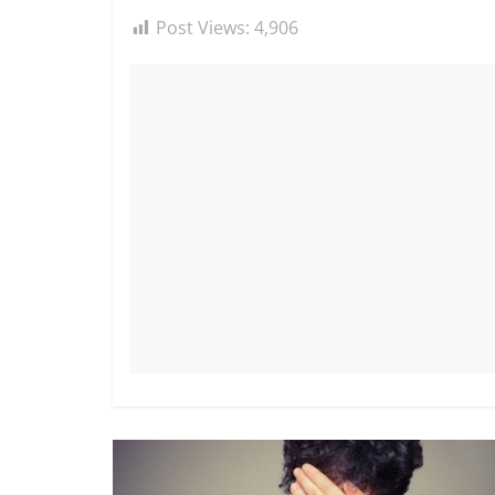
Post Views:
4,906