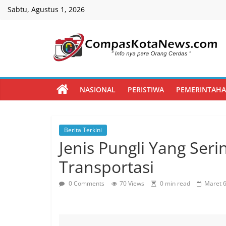
Skip
Sabtu, Agustus 1, 2026
to
content
Compas
Kota
NASIONAL
PERISTIWA
PEMERINTAH
News
Berita Terkini
CompasKotaNews.com
Jenis Pungli Yang Serin
Hadir
untuk
Transportasi
memberikan
informasi
0 Comments
70 Views
0 min read
Maret 6
kepada
masyarakat
secara