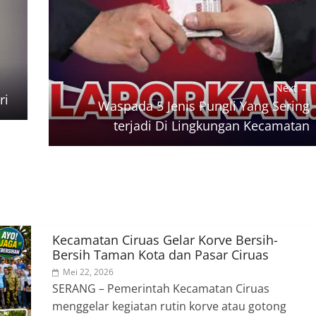
Next →
ri
Waspada 5 Jenis Pungli Yang Sering
terjadi Di Lingkungan Kecamatan
Kecamatan Ciruas Gelar Korve Bersih-
Bersih Taman Kota dan Pasar Ciruas
Mei 22, 2026
SERANG – Pemerintah Kecamatan Ciruas
menggelar kegiatan rutin korve atau gotong