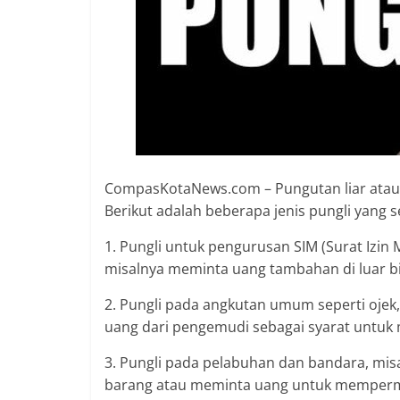
2018
sangat
berkualitas
karena
menereapkan
standar
jurnalisme
dalam
CompasKotaNews.com – Pungutan liar atau pu
setiap
Berikut adalah beberapa jenis pungli yang se
liputan
peristiwa
1. Pungli untuk pengurusan SIM (Surat Izi
dan
misalnya meminta uang tambahan di luar b
di
tulis
2. Pungli pada angkutan umum seperti ojek,
secara
uang dari pengemudi sebagai syarat untuk
cerdas,
tajam
3. Pungli pada pelabuhan dan bandara, mi
dan
barang atau meminta uang untuk memperm