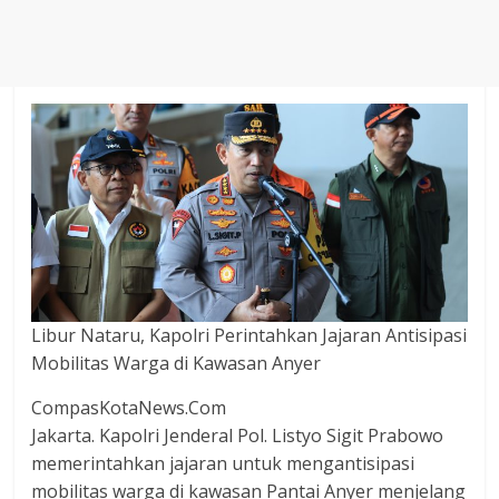
Agustus
2018
sangat
berkualitas
karena
menereapkan
standar
jurnalisme
dalam
setiap
liputan
peristiwa
Libur Nataru, Kapolri Perintahkan Jajaran Antisipasi
dan
Mobilitas Warga di Kawasan Anyer
di
tulis
CompasKotaNews.Com
secara
Jakarta. Kapolri Jenderal Pol. Listyo Sigit Prabowo
cerdas,
memerintahkan jajaran untuk mengantisipasi
tajam
mobilitas warga di kawasan Pantai Anyer menjelang