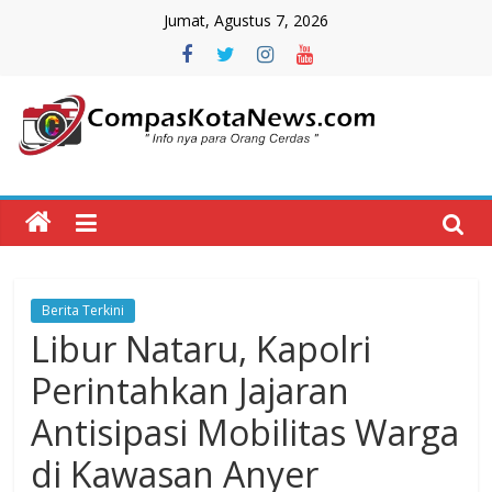
Skip
Jumat, Agustus 7, 2026
to
content
Compas
Kota
News
Berita Terkini
CompasKotaNews.com
Libur Nataru, Kapolri
Hadir
untuk
Perintahkan Jajaran
memberikan
Antisipasi Mobilitas Warga
informasi
kepada
di Kawasan Anyer
masyarakat