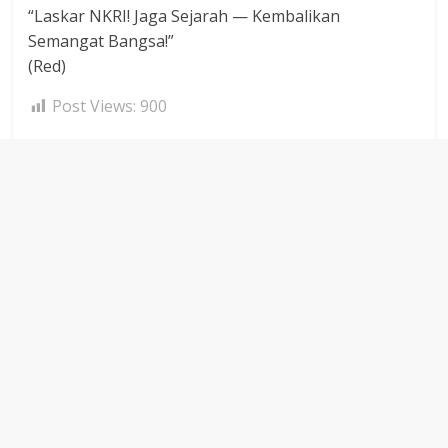
“Laskar NKRI! Jaga Sejarah — Kembalikan
Semangat Bangsa!”
(Red)
Post Views:
900
← Previous
Walikota Serang
KBR (Kang Budi