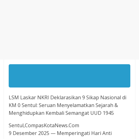
Agustus
2018
sangat
berkualitas
karena
menereapkan
standar
jurnalisme
dalam
setiap
liputan
peristiwa
dan
LSM Laskar NKRI Deklarasikan 9 Sikap Nasional di
di
KM 0 Sentul: Seruan Menyelamatkan Sejarah &
tulis
Menghidupkan Kembali Semangat UUD 1945
secara
Sentul,CompasKotaNews.Com
cerdas,
9 Desember 2025 — Memperingati Hari Anti
tajam