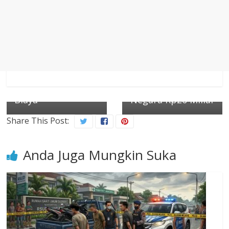
Next →
Rustandi) Jalin
Kejati Jabar Tahan
Kerjasama dengan
Dua Tersangka
APJATI, Buka
Kasus Korupsi
Peluang Kerja
Tunjangan
Formal Keluar
Perumahan DPRD
Negeri Tanpa
Bekasi, Kerugian
Biaya
Negara Rp20 Miliar
Share This Post:
Anda Juga Mungkin Suka