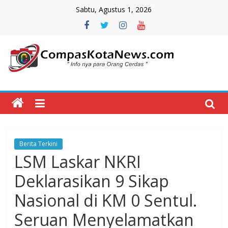
Skip
Sabtu, Agustus 1, 2026
to
content
Compas
Kota
News
Berita Terkini
CompasKotaNews.com
LSM Laskar NKRI
Hadir
untuk
Deklarasikan 9 Sikap
memberikan
Nasional di KM 0 Sentul.
informasi
kepada
Seruan Menyelamatkan
masyarakat