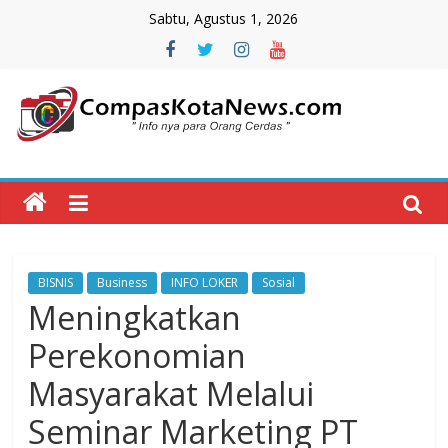
Skip
Sabtu, Agustus 1, 2026
to
content
Compas
Kota
News
BISNIS
Business
INFO LOKER
Sosial
CompasKotaNews.com
Meningkatkan
Hadir
untuk
Perekonomian
memberikan
Masyarakat Melalui
informasi
kepada
Seminar Marketing PT
masyarakat