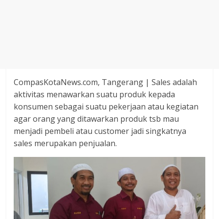
Agustus
2018
sangat
berkualitas
karena
menereapkan
standar
CompasKotaNews.com, Tangerang | Sales adalah
jurnalisme
aktivitas menawarkan suatu produk kepada
dalam
konsumen sebagai suatu pekerjaan atau kegiatan
setiap
agar orang yang ditawarkan produk tsb mau
liputan
menjadi pembeli atau customer jadi singkatnya
peristiwa
sales merupakan penjualan.
dan
di
tulis
secara
cerdas,
tajam