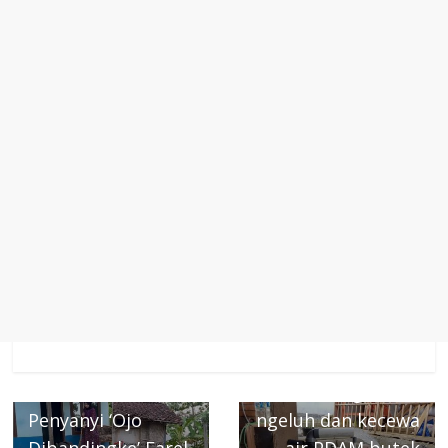
← Previous
Next →
6 Potret
Warga Rangkas
Sederhana Rumah
bitung Lebak
Penyanyi ‘Ojo
ngeluh dan kecewa
Dibandingke’ Farel
air PDAM butek