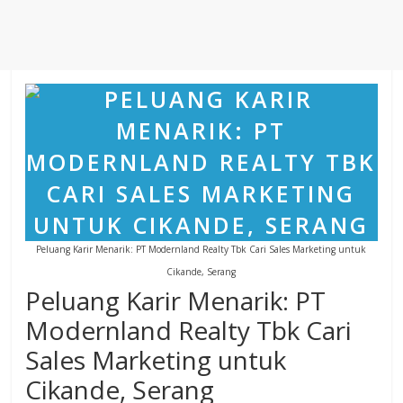
Agustus
2018
sangat
berkualitas
karena
menereapkan
standar
jurnalisme
dalam
setiap
liputan
Peluang Karir Menarik: PT Modernland Realty Tbk Cari Sales Marketing untuk
peristiwa
Cikande, Serang
dan
Peluang Karir Menarik: PT
di
tulis
Modernland Realty Tbk Cari
secara
Sales Marketing untuk
cerdas,
Cikande, Serang
tajam