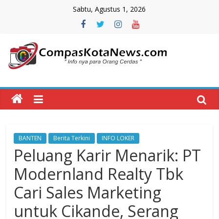
Skip
Sabtu, Agustus 1, 2026
to
content
Compas
Kota
News
BANTEN
Berita Terkini
INFO LOKER
CompasKotaNews.com
Peluang Karir Menarik: PT
Hadir
untuk
Modernland Realty Tbk
memberikan
Cari Sales Marketing
informasi
kepada
untuk Cikande, Serang
masyarakat