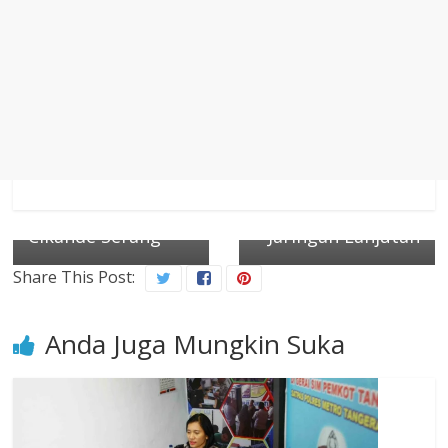
← Previous
Peluang Emas
Next →
Karir: Lowongan
Pengedar Narkoba
Slitting Process
Sabu Berbungkus
Engineer di PT
Permen di Jawilan
Lami Packaging
Serang Terjaring
Indonesia, Julang
Razia, Polisi Kejar
Cikande Serang
Jaringan Lanjutan
Share This Post:
Anda Juga Mungkin Suka