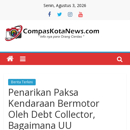
Skip
Senin, Agustus 3, 2026
to
content
Compas
Kota
News
Berita Terkini
CompasKotaNews.com
Penarikan Paksa
Hadir
untuk
Kendaraan Bermotor
memberikan
Oleh Debt Collector,
informasi
kepada
Bagaimana UU
masyarakat