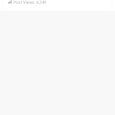
Post Views:
4,249
← Previous
Polda Banten