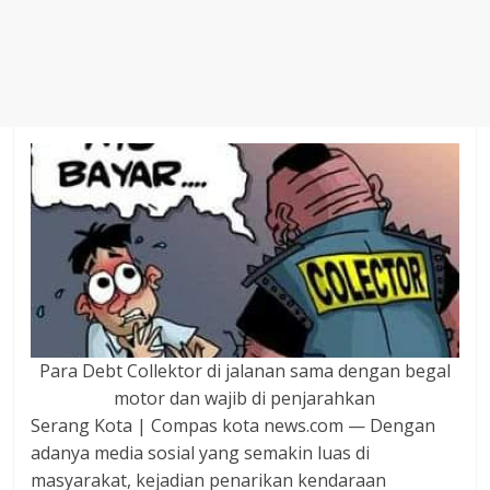
Agustus
2018
sangat
berkualitas
karena
menereapkan
standar
jurnalisme
dalam
setiap
liputan
peristiwa
dan
di
Para Debt Collektor di jalanan sama dengan begal
tulis
motor dan wajib di penjarahkan
secara
Serang Kota | Compas kota news.com — Dengan
cerdas,
adanya media sosial yang semakin luas di
tajam
masyarakat, kejadian penarikan kendaraan