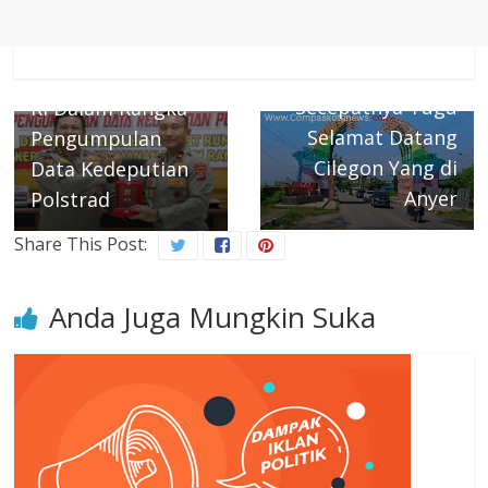
sambut
Kedatangan Tim
Next →
Akan Bongkar
Setjen Wantannas
Secepatnya Tugu
RI Dalam Rangka
Selamat Datang
Pengumpulan
Cilegon Yang di
Data Kedeputian
Anyer
Polstrad
Share This Post:
Anda Juga Mungkin Suka