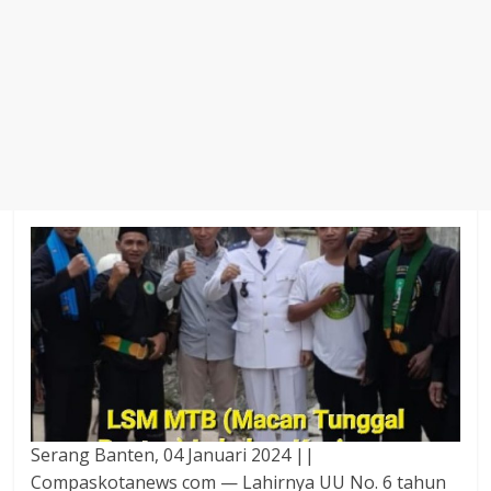
Agustus
2018
sangat
berkualitas
karena
menereapkan
standar
jurnalisme
dalam
setiap
liputan
peristiwa
dan
di
tulis
secara
cerdas,
Serang Banten, 04 Januari 2024 ||
tajam
Compaskotanews com — Lahirnya UU No. 6 tahun