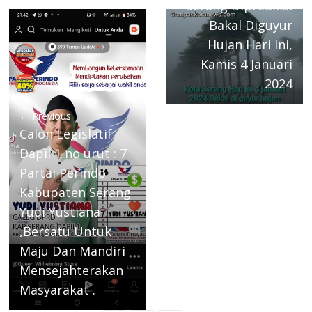
Serang Diprediksi
Bakal Diguyur
Hujan Hari Ini,
Kamis 4 Januari
2024
← Previous
Calon Legislatif
Dapil 1 no urut : 7
Partai Perindo
Kabupaten Serang
Yudi Yustiana
,Bersatu Untuk
Maju Dan Mandiri
Mensejahterakan
Masyarakat .