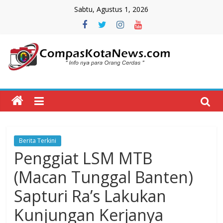
Skip
Sabtu, Agustus 1, 2026
to
content
Compas
Kota
News
Berita Terkini
CompasKotaNews.com
Penggiat LSM MTB
Hadir
untuk
(Macan Tunggal Banten)
memberikan
Sapturi Ra’s Lakukan
informasi
kepada
Kunjungan Kerjanya
masyarakat