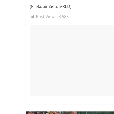
(ProkopimSetda/RED)
Post Views:
3,585