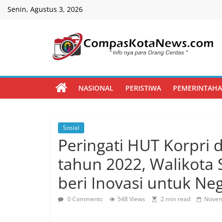
Skip
Senin, Agustus 3, 2026
to
content
Compas
Kota
NASIONAL
PERISTIWA
PEMERINTAH
News
Sosial
CompasKotaNews.com
Peringati HUT Korpri
Hadir
untuk
tahun 2022, Walikota 
memberikan
beri Inovasi untuk Neg
informasi
kepada
0 Comments
548 Views
2 min read
Novem
masyarakat
secara