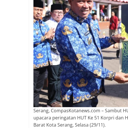
2018
sangat
berkualitas
karena
menereapkan
standar
jurnalisme
dalam
setiap
liputan
peristiwa
dan
di
tulis
secara
cerdas,
Serang, CompasKotanews.com – Sambut HUT
tajam
upacara peringatan HUT Ke 51 Korpri dan H
dan
Barat Kota Serang, Selasa (29/11).