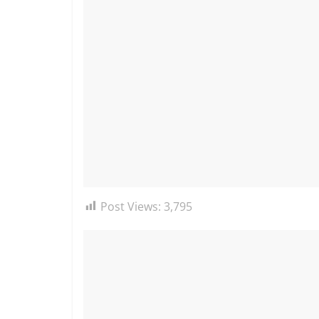
Post Views:
3,795