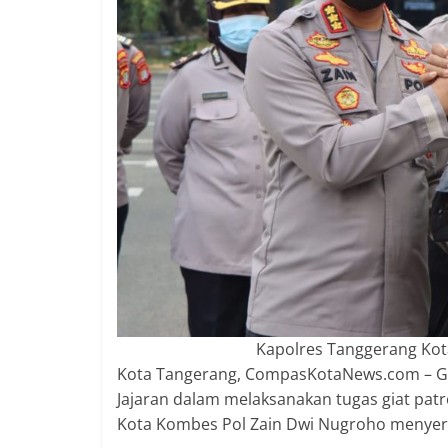
2018
sangat
berkualitas
karena
menereapkan
standar
jurnalisme
dalam
setiap
liputan
peristiwa
dan
di
tulis
Kapolres Tanggerang Kot
secara
Kota Tangerang, CompasKotaNews.com – Gun
cerdas,
Jajaran dalam melaksanakan tugas giat pat
tajam
Kota Kombes Pol Zain Dwi Nugroho menyera
dan