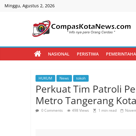
Skip
Minggu, Agustus 2, 2026
to
content
Compas
Kota
NASIONAL
PERISTIWA
PEMERINTAH
News
HUKUM
News
tokoh
CompasKotaNews.com
Perkuat Tim Patroli Pe
Hadir
untuk
Metro Tangerang Kot
memberikan
informasi
0 Comments
498 Views
1 min read
Novem
kepada
masyarakat
secara