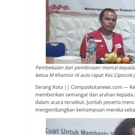
2018
sangat
berkualitas
karena
menereapkan
standar
jurnalisme
dalam
setiap
Pembekalan dan pembinaan mental kepada 
liputan
ketua M Khamsir di aula rapat Kec.Cipocok 
peristiwa
dan
Serang Kota || Compaskotanews.com — Ket
di
memberikan semangat dan arahan kepada pa
tulis
dalam acara tersebut. Jumlah peserta menc
secara
mengembangkan kemampuan mereka sebag
cerdas,
tajam
dan