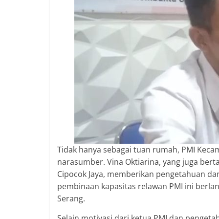
berimbang.
Tidak hanya sebagai tuan rumah, PMI Keca
narasumber. Vina Oktiarina, yang juga ber
Cipocok Jaya, memberikan pengetahuan dan
pembinaan kapasitas relawan PMI ini berla
Serang.
Selain motivasi dari ketua PMI dan pengeta