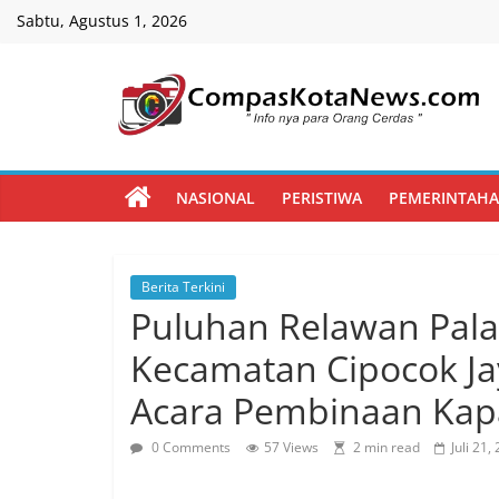
Skip
Sabtu, Agustus 1, 2026
to
content
Compas
Kota
NASIONAL
PERISTIWA
PEMERINTAH
News
Berita Terkini
CompasKotaNews.com
Puluhan Relawan Pala
Hadir
untuk
Kecamatan Cipocok Ja
memberikan
Acara Pembinaan Kap
informasi
kepada
0 Comments
57 Views
2 min read
Juli 21,
masyarakat
secara