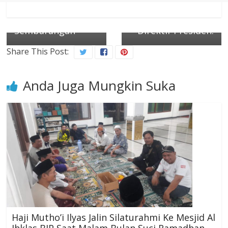
Tidak Buang
mendukung
Sampah
Program Asta Cita
Sembarangan
Direktif Presiden.
Share This Post:
Anda Juga Mungkin Suka
Haji Mutho’i Ilyas Jalin Silaturahmi Ke Mesjid Al