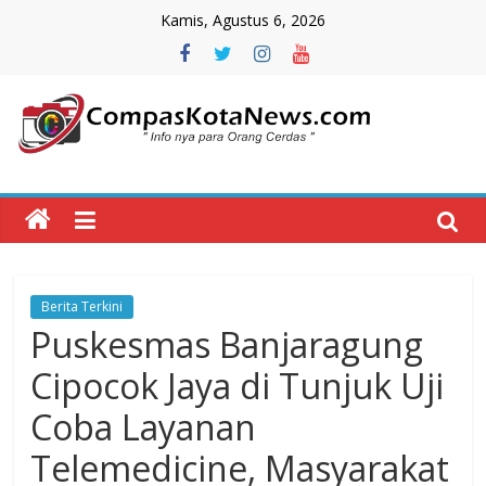
Skip
Kamis, Agustus 6, 2026
to
content
Compas
Kota
News
Berita Terkini
CompasKotaNews.com
Puskesmas Banjaragung
Hadir
untuk
Cipocok Jaya di Tunjuk Uji
memberikan
Coba Layanan
informasi
kepada
Telemedicine, Masyarakat
masyarakat