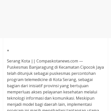
Agustus
2018
sangat
berkualitas
karena
menereapkan
standar
jurnalisme
*
dalam
setiap
Serang Kota || Compaskotanews.com —
liputan
Puskesmas Banjaragung di Kecamatan Cipocok Jaya
peristiwa
telah ditunjuk sebagai puskesmas percontohan
dan
program telemedicine di Kota Serang, sebagai
di
bagian dari inisiatif provinsi yang bertujuan
tulis
memperluas akses pelayanan kesehatan melalui
secara
teknologi informasi dan komunikasi. Meskipun
cerdas,
menjadi model bagi daerah lain, implementasi
tajam
program ini masih menghadapi tantangan utama