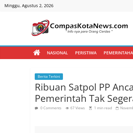
Skip
Minggu, Agustus 2, 2026
to
content
Compas
Kota
NASIONAL
PERISTIWA
PEMERINTAH
News
Berita Terkini
CompasKotaNews.com
Ribuan Satpol PP Anca
Hadir
untuk
Pemerintah Tak Seger
memberikan
informasi
0 Comments
67 Views
1 min read
Novemb
kepada
masyarakat
secara