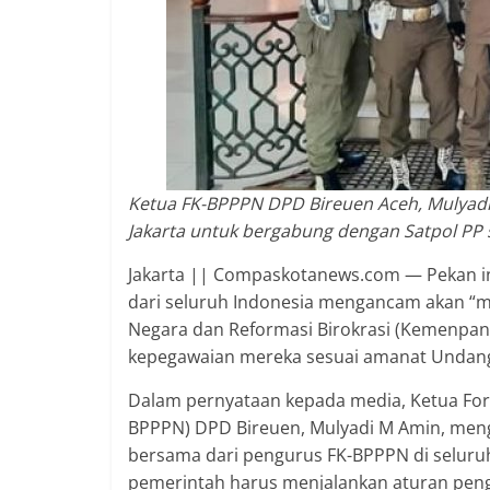
2018
sangat
berkualitas
karena
menereapkan
standar
jurnalisme
Ketua FK-BPPPN DPD Bireuen Aceh, Mulyadi 
dalam
Jakarta untuk bergabung dengan Satpol PP s
setiap
liputan
Jakarta || Compaskotanews.com — Pekan ini,
peristiwa
dari seluruh Indonesia mengancam akan “
dan
Negara dan Reformasi Birokrasi (Kemenpan 
di
kepegawaian mereka sesuai amanat Undan
tulis
secara
Dalam pernyataan kepada media, Ketua Fo
cerdas,
BPPPN) DPD Bireuen, Mulyadi M Amin, men
tajam
bersama dari pengurus FK-BPPPN di seluru
dan
pemerintah harus menjalankan aturan peng