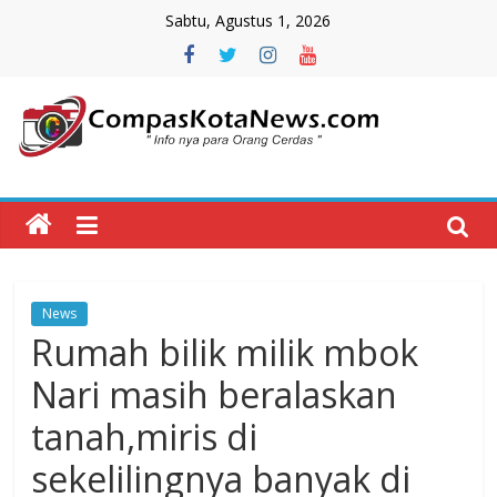
Skip
Sabtu, Agustus 1, 2026
to
content
Compas
Kota
News
News
CompasKotaNews.com
Rumah bilik milik mbok
Hadir
untuk
Nari masih beralaskan
memberikan
tanah,miris di
informasi
kepada
sekelilingnya banyak di
masyarakat