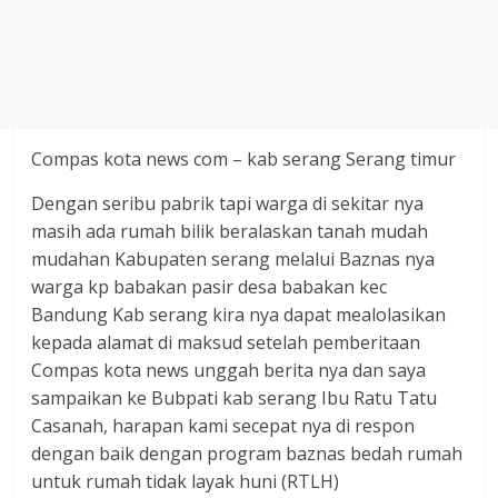
Agustus
2018
sangat
berkualitas
karena
menereapkan
Compas kota news com – kab serang Serang timur
standar
Dengan seribu pabrik tapi warga di sekitar nya
jurnalisme
masih ada rumah bilik beralaskan tanah mudah
dalam
mudahan Kabupaten serang melalui Baznas nya
setiap
warga kp babakan pasir desa babakan kec
liputan
Bandung Kab serang kira nya dapat mealolasikan
peristiwa
kepada alamat di maksud setelah pemberitaan
dan
Compas kota news unggah berita nya dan saya
di
tulis
sampaikan ke Bubpati kab serang Ibu Ratu Tatu
secara
Casanah, harapan kami secepat nya di respon
cerdas,
dengan baik dengan program baznas bedah rumah
tajam
untuk rumah tidak layak huni (RTLH)