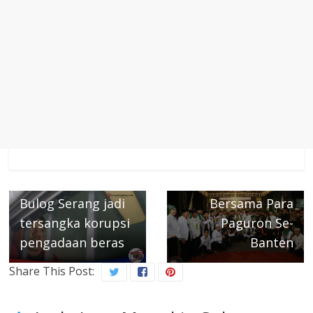
Next →
Walikota Serang H.
Syafrudin, Hadiri
Sarasehan
← Previous
Eks Ketua Satker
Kearifan Lokal
Bulog Serang jadi
Bersama Para
tersangka korupsi
Paguron Se-
pengadaan beras
Banten
Share This Post: