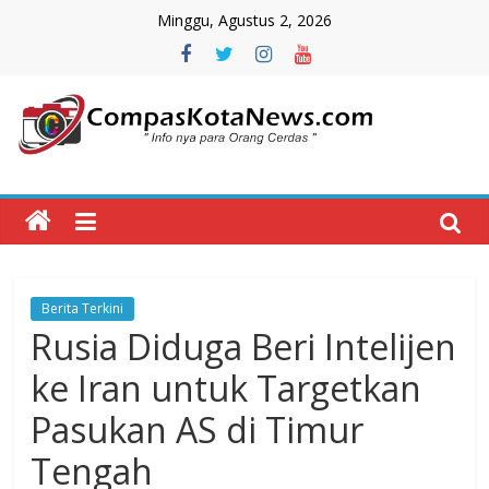
Skip
Minggu, Agustus 2, 2026
to
content
Compas
Kota
News
Berita Terkini
CompasKotaNews.com
Rusia Diduga Beri Intelijen
Hadir
untuk
ke Iran untuk Targetkan
memberikan
Pasukan AS di Timur
informasi
kepada
Tengah
masyarakat