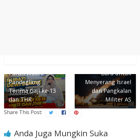
← Previous
Next →
Bupati Dewi
Iran Kerahkan
Perjuangkan PPPK
Rudal Generasi
Paruh Waktu
Baru untuk
Pandeglang
Menyerang Israel
Terima Gaji ke-13
dan Pangkalan
dan THR
Militer AS
Share This Post:
Anda Juga Mungkin Suka