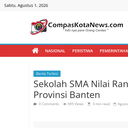
Skip
Sabtu, Agustus 1, 2026
to
content
Compas
Kota
NASIONAL
PERISTIWA
PEMERINTAH
News
Berita Terkini
CompasKotaNews.com
Sekolah SMA Nilai Ran
Hadir
untuk
Provinsi Banten
memberikan
informasi
0 Comments
695 Views
3 min read
Agustu
kepada
masyarakat
secara