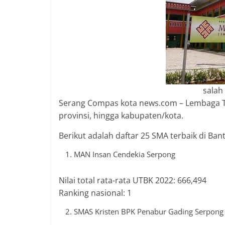
2018
sangat
berkualitas
karena
menereapkan
standar
jurnalisme
salah
dalam
Serang Compas kota news.com – Lembaga Tes
setiap
provinsi, hingga kabupaten/kota.
liputan
peristiwa
Berikut adalah daftar 25 SMA terbaik di Ban
dan
MAN Insan Cendekia Serpong
di
tulis
secara
Nilai total rata-rata UTBK 2022: 666,494
cerdas,
Ranking nasional: 1
tajam
SMAS Kristen BPK Penabur Gading Serpong
dan