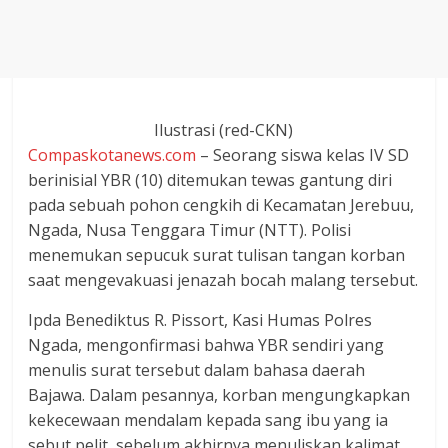
Agustus
2018
sangat
berkualitas
karena
Ilustrasi (red-CKN)
menereapkan
Compaskotanews.com
– Seorang siswa kelas IV SD
standar
berinisial YBR (10) ditemukan tewas gantung diri
jurnalisme
pada sebuah pohon cengkih di Kecamatan Jerebuu,
dalam
Ngada, Nusa Tenggara Timur (NTT). Polisi
setiap
menemukan sepucuk surat tulisan tangan korban
liputan
saat mengevakuasi jenazah bocah malang tersebut.
peristiwa
dan
​Ipda Benediktus R. Pissort, Kasi Humas Polres
di
Ngada, mengonfirmasi bahwa YBR sendiri yang
tulis
menulis surat tersebut dalam bahasa daerah
secara
Bajawa. Dalam pesannya, korban mengungkapkan
cerdas,
kekecewaan mendalam kepada sang ibu yang ia
tajam
sebut pelit, sebelum akhirnya menuliskan kalimat