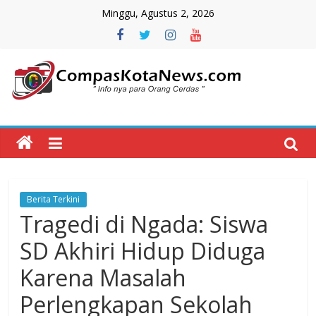
Skip
Minggu, Agustus 2, 2026
to
content
Compas
Kota
News
Berita Terkini
CompasKotaNews.com
Tragedi di Ngada: Siswa
Hadir
untuk
SD Akhiri Hidup Diduga
memberikan
Karena Masalah
informasi
kepada
Perlengkapan Sekolah
masyarakat