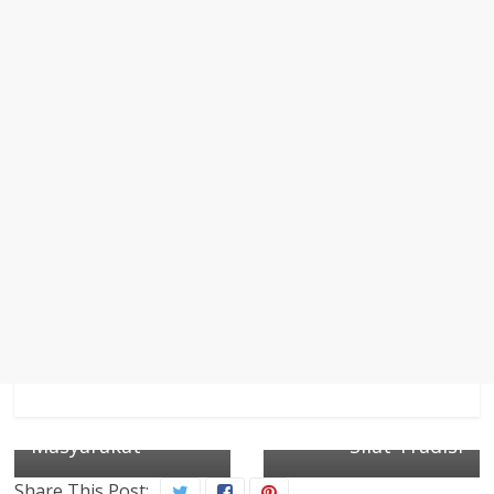
← Previous
Next →
Bupati Serang
KPSTI Banten
Resmikan
Perkuat Sinergi
Puskesmas Kibin,
dengan Dinas
Perkuat Akses
Pendidikan
Layanan
Provinsi Banten
Kesehatan
untuk Pelestarian
Masyarakat
Silat Tradisi
Share This Post: