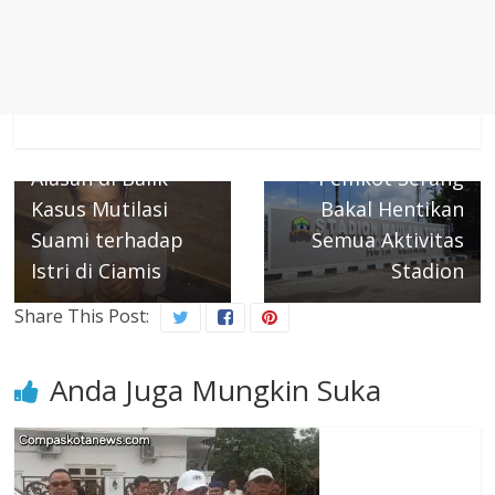
Next →
Terkait Dugaan
← Previous
Penyelidikan Polisi
Pungli Di Stadion
Terungkapnya
Maulana Yusuf,
Alasan di Balik
Pemkot Serang
Kasus Mutilasi
Bakal Hentikan
Suami terhadap
Semua Aktivitas
Istri di Ciamis
Stadion
Share This Post:
Anda Juga Mungkin Suka