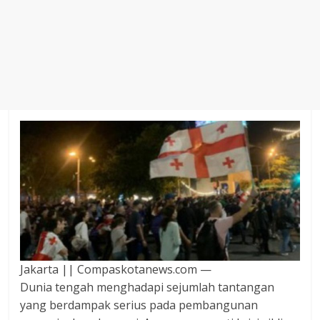
Agustus
2018
sangat
berkualitas
karena
menereapkan
standar
jurnalisme
dalam
setiap
liputan
peristiwa
dan
di
tulis
Jakarta || Compaskotanews.com —
secara
Dunia tengah menghadapi sejumlah tantangan
cerdas,
yang berdampak serius pada pembangunan
tajam