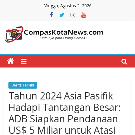
Skip
Minggu, Agustus 2, 2026
to
content
Compas
Kota
News
Berita Terkini
CompasKotaNews.com
Tahun 2024 Asia Pasifik
Hadir
untuk
Hadapi Tantangan Besar:
memberikan
ADB Siapkan Pendanaan
informasi
kepada
US$ 5 Miliar untuk Atasi
masyarakat