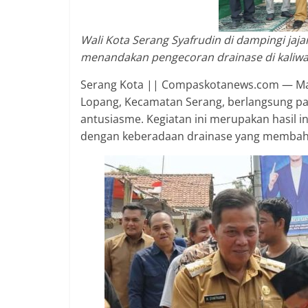
2018
sangat
Wali Kota Serang Syafrudin di dampingi j
berkualitas
menandakan pengecoran drainase di kaliwa
karena
menereapkan
Serang Kota || Compaskotanews.com — Mas
standar
Lopang, Kecamatan Serang, berlangsung pa
jurnalisme
antusiasme. Kegiatan ini merupakan hasil in
dalam
dengan keberadaan drainase yang membaha
setiap
liputan
peristiwa
dan
di
tulis
secara
cerdas,
tajam
dan