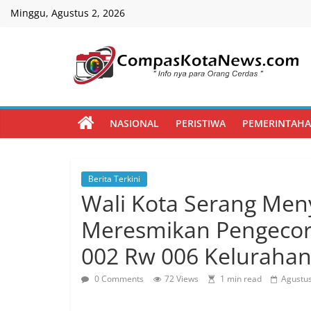
Skip
Minggu, Agustus 2, 2026
to
content
Compas
Kota
NASIONAL
PERISTIWA
PEMERINTAH
News
Berita Terkini
CompasKotaNews.com
Wali Kota Serang Men
Hadir
untuk
Meresmikan Pengecora
memberikan
002 Rw 006 Keluraha
informasi
kepada
0 Comments
72 Views
1 min read
Agustus
masyarakat
secara