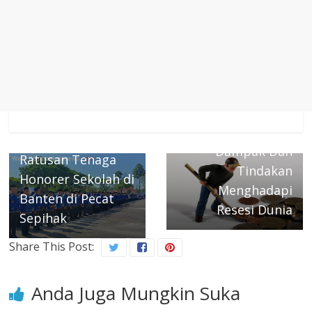
← Previous
Puluhan Tahun
Mengabdi,
Diberlakukan
Next →
Tidak Manusiawi
Dampak Dan
Ratusan Tenaga
Tindakan
Honorer Sekolah di
Menghadapi
Banten di Pecat
Resesi Dunia
Sepihak
Share This Post:
Anda Juga Mungkin Suka