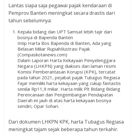
dan
Lantas siapa saja pegawai pajak kendaraan di
berimbang.
Pemprov Banten meningkat secara drastis dari
tahun sebelumnya:
Kepala bidang dan UPT Samsat lebih tajir dari
bosnya di Bapenda Banten
Intip Harta Bos Bapenda di Banten, Ada yang
Belasan Miliar RupiahIlustrasi Pajak
(Compaskotanews.com)
Dalam Laporan Harta Kekayaan Penyelenggara
Negara (LHKPN) yang diakses dari laman resmi
Komisi Pemberantasan Korupsi (KPK), tercatat
pada tahun 2021, pejabat pajak Tubagus Regiasa
Fajar memiliki harta kekayaan yang cukup fantastis
senilai Rp11,9 miliar. Harta milik Plt Bidang Bidang
Perencanaan dan Pengembangan Pendapatan
Daerah ini jauh di atas harta kekayaan bosnya
sendiri, Opar Sohari.
Dari dokumen LHKPN KPK, harta Tubagus Regiasa
meningkat tajam sejak beberapa tahun terkahir.