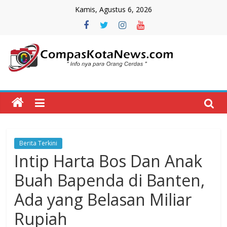
Skip
Kamis, Agustus 6, 2026
to
content
Compas
Kota
News
Berita Terkini
CompasKotaNews.com
Intip Harta Bos Dan Anak
Hadir
untuk
Buah Bapenda di Banten,
memberikan
Ada yang Belasan Miliar
informasi
kepada
Rupiah
masyarakat