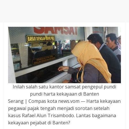
Agustus
2018
sangat
berkualitas
karena
menereapkan
standar
jurnalisme
dalam
setiap
liputan
peristiwa
Inilah salah satu kantor samsat pengepul pundi
dan
pundi harta kekayaan di Banten
di
Serang | Compas kota news.vom — Harta kekayaan
tulis
pegawai pajak tengah menjadi sorotan setelah
secara
kasus Rafael Alun Trisambodo. Lantas bagaimana
cerdas,
kekayaan pejabat di Banten?
tajam