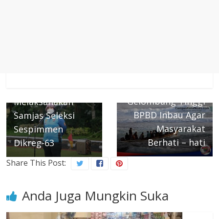
Next →
← Previous
Waspada
Polda Banten
Gelombang Tinggi
Melaksanakan
BPBD Inbau Agar
Samjas Seleksi
Masyarakat
Sespimmen
Berhati – hati
Dikreg-63
Share This Post:
Anda Juga Mungkin Suka