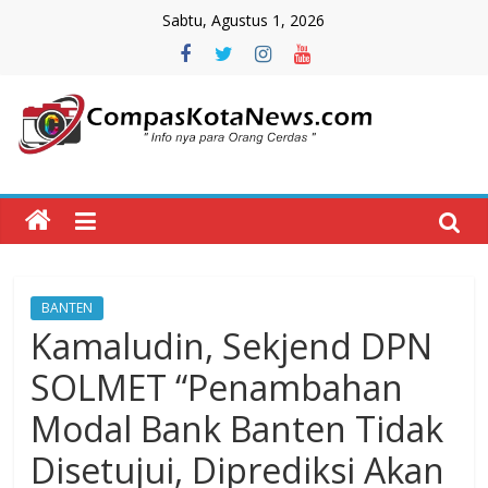
Skip
Sabtu, Agustus 1, 2026
to
content
Compas
Kota
News
BANTEN
CompasKotaNews.com
Kamaludin, Sekjend DPN
Hadir
untuk
SOLMET “Penambahan
memberikan
Modal Bank Banten Tidak
informasi
kepada
Disetujui, Diprediksi Akan
masyarakat