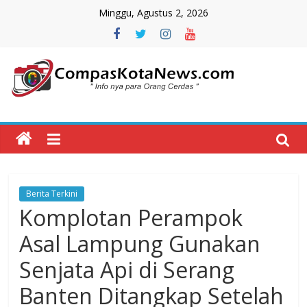
Skip
Minggu, Agustus 2, 2026
to
content
Compas
Kota
News
Berita Terkini
CompasKotaNews.com
Komplotan Perampok
Hadir
untuk
Asal Lampung Gunakan
memberikan
Senjata Api di Serang
informasi
kepada
Banten Ditangkap Setelah
masyarakat