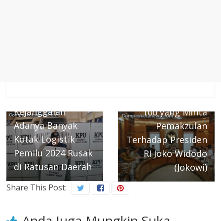
Next →
Mahfud Md Temui
← Previous
Bawaslu Temukan
Kelompok Petisi
Kejanggalan
100 yang Minta
Adanya Banyak
Pemakzulan
Kotak Logistik
Terhadap Presiden
Pemilu 2024 Rusak
RI Joko Widodo
di Ratusan Daerah
(Jokowi)
Share This Post:
Anda Juga Mungkin Suka