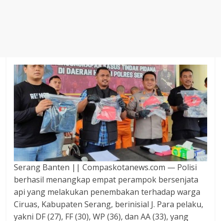
Agustus
2018
sangat
berkualitas
karena
menereapkan
standar
jurnalisme
dalam
setiap
liputan
peristiwa
dan
di
Serang Banten || Compaskotanews.com — Polisi
tulis
berhasil menangkap empat perampok bersenjata
secara
api yang melakukan penembakan terhadap warga
cerdas,
Ciruas, Kabupaten Serang, berinisial J. Para pelaku,
tajam
yakni DF (27), FF (30), WP (36), dan AA (33), yang