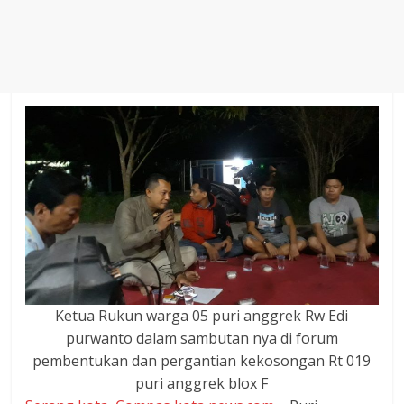
Agustus
2018
sangat
berkualitas
karena
menereapkan
standar
jurnalisme
dalam
setiap
liputan
peristiwa
dan
di
Ketua Rukun warga 05 puri anggrek Rw Edi
tulis
purwanto dalam sambutan nya di forum
secara
pembentukan dan pergantian kekosongan Rt 019
cerdas,
puri anggrek blox F
tajam