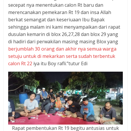
secepat nya menentukan calon Rt baru dan
merencanakan pemekaran Rt 19 dan insa Allah
berkat semangat dan keseriuaan Ibu Bapak
sehingga malam ini kami menyampaikan dari rapat
dusulan kemarin di blox 26,27,28 dan blox 29 yang
di hadiri dari perwakilan masing masing Blox yang
berjumblah 30 orang dan akhir nya semua warga
setuju untuk di mekarkan serta sudah terbentuk
calon Rt 22
iya itu Boy rafli.”tutur Edi
Rapat pembentukan Rt 19 begitu antusias untuk