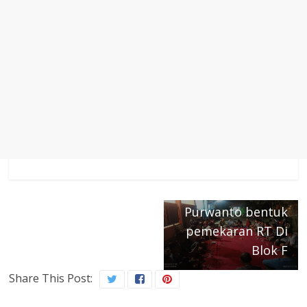
← Previous
How to Do a
Next →
Webcam Test on
Pengurus RW 05
Windows 10 11
puri anggrek Edi
Purwanto bentuk
pemekaran RT Di
Blok F
Share This Post: