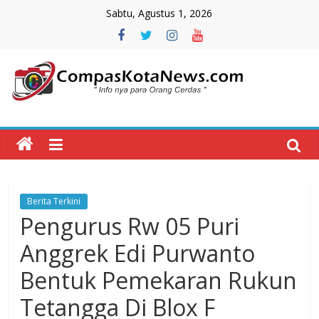
Skip
Sabtu, Agustus 1, 2026
to
content
Compas
Kota
News
Berita Terkini
CompasKotaNews.com
Pengurus Rw 05 Puri
Hadir
untuk
Anggrek Edi Purwanto
memberikan
Bentuk Pemekaran Rukun
informasi
kepada
Tetangga Di Blox F
masyarakat