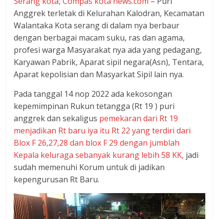
Serang kota, Compas kota news.com
– Puri
dan
Anggrek terletak di Kelurahan Kalodran, Kecamatan
berimbang.
Walantaka Kota serang di dalam nya berbaur
dengan berbagai macam suku, ras dan agama,
profesi warga Masyarakat nya ada yang pedagang,
Karyawan Pabrik, Aparat sipil negara(Asn), Tentara,
Aparat kepolisian dan Masyarkat Sipil lain nya.
Pada tanggal 14 nop 2022 ada kekosongan
kepemimpinan Rukun tetangga (Rt 19 ) puri
anggrek dan sekaligus
pemekaran dari Rt 19
menjadikan Rt baru iya itu Rt 22 yang terdiri dari
Blox F 26,27,28 dan blox F 29 dengan jumblah
Kepala keluraga sebanyak kurang lebih 58 KK,
jadi
sudah memenuhi Korum untuk di jadikan
kepengurusan Rt Baru.