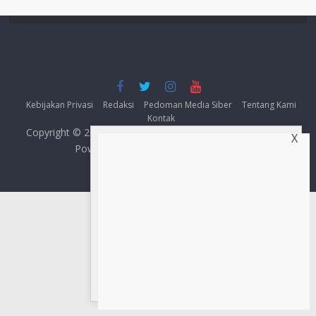
Kebijakan Privasi
Redaksi
Pedoman Media Siber
Tentang Kami
Kontak
Copyright © 2026
Compas Kota News
. All rights reserved.
X
Powered by CompasKotaNews.com