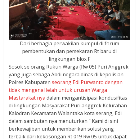
Dari berbagia perwakilan kumpul di forum
pembentukan dan pemekaran Rt baru di
lingkungan blox F
Sosok se orang Rukun Warga (Rw 05) Puri Anggrek
yang juga sebaga Abdi negara dinas di kepolisian
Polres Kabupaten
seorang Edi Purwanto dengan
tidak mengenal lelah untuk urusan Warga
Mastarakat nya
dalam mengantisipasi kondusifitas
di lingkungan Masyarakat Puri anggrek Kelurahan
Kalodran Kecamatan Walantaka kota serang, Edi
dalam sambutan nya menuturkan ” Kami di sini
berkewajiban untuk memberikan solusi yang
terbaik dari kekosongan Rt 019 Rw 05 untuk dapat