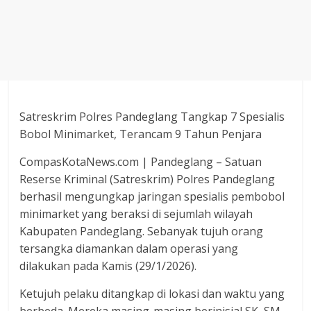
Agustus
2018
sangat
berkualitas
karena
menereapkan
standar
Satreskrim Polres Pandeglang Tangkap 7 Spesialis
jurnalisme
Bobol Minimarket, Terancam 9 Tahun Penjara
dalam
CompasKotaNews.com | Pandeglang – Satuan
setiap
Reserse Kriminal (Satreskrim) Polres Pandeglang
liputan
berhasil mengungkap jaringan spesialis pembobol
peristiwa
minimarket yang beraksi di sejumlah wilayah
dan
Kabupaten Pandeglang. Sebanyak tujuh orang
di
tulis
tersangka diamankan dalam operasi yang
secara
dilakukan pada Kamis (29/1/2026).
cerdas,
Ketujuh pelaku ditangkap di lokasi dan waktu yang
tajam