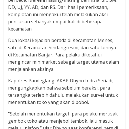
berbeda. Mereka masing-masing berinisial SK, SM,
dan
DD, UJ, YY, AD, dan RS. Dari hasil pemeriksaan,
berimbang.
komplotan ini mengakui telah melakukan aksi
pencurian sebanyak empat kali di beberapa
kecamatan.
Dua lokasi kejadian berada di Kecamatan Menes,
satu di Kecamatan Sindangresmi, dan satu lainnya
di Kecamatan Banjar. Para pelaku diketahui
mengincar minimarket sebagai target utama dalam
menjalankan aksinya.
Kapolres Pandeglang, AKBP Dhyno Indra Setiadi,
mengungkapkan bahwa sebelum beraksi, para
tersangka terlebih dahulu melakukan survei untuk
menentukan toko yang akan dibobol.
“Setelah menentukan target, para pelaku merusak
gembok toko atau menjebol tembok, lalu masuk
melalui plafon,” ujar Dhyno saat konferensi pers di