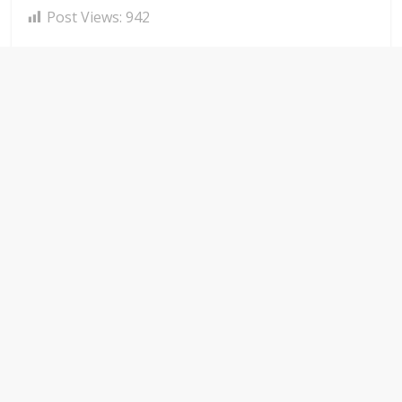
Post Views:
942
Next →
Wali Kota Serang
Tinjau SDN
← Previous
Anak Kecil Jadi
Ciputat yang
Manusia Silver di
Kerap Banjir,
Lampu Merah
Pemkot Siapkan