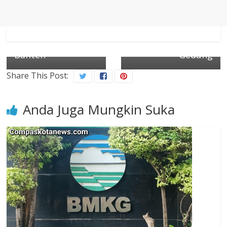
Palima, Dugaan
Pembangunan
Eksploitasi Anak
Drainase dan
Kembali Terjadi di
Peninggian
Banten
Gedung
Share This Post:
Anda Juga Mungkin Suka