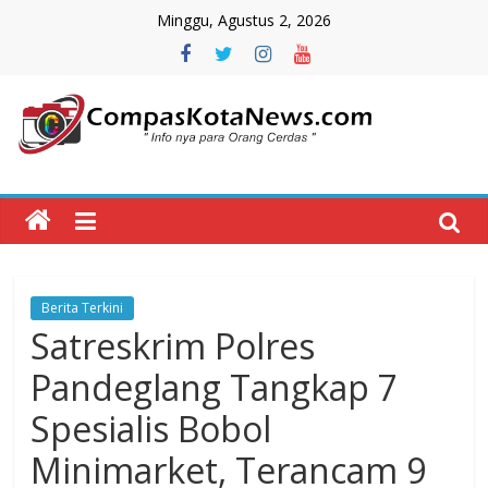
Skip
Minggu, Agustus 2, 2026
to
content
Compas
Kota
News
Berita Terkini
CompasKotaNews.com
Satreskrim Polres
Hadir
untuk
Pandeglang Tangkap 7
memberikan
Spesialis Bobol
informasi
kepada
Minimarket, Terancam 9
masyarakat