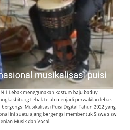
MA N 1 Lebak menggunakan kostum baju baduy
ngkasbitung Lebak telah menjadi perwakilan lebak
bergengsi Musikalisasi Puisi Digital Tahun 2022 yang
onal ini suatu ajang bergengsi membentuk Siswa siswi
enian Musik dan Vocal.