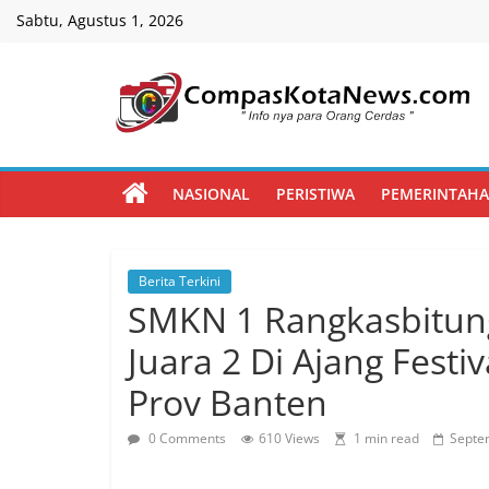
Skip
Sabtu, Agustus 1, 2026
to
content
Compas
Kota
NASIONAL
PERISTIWA
PEMERINTAH
News
Berita Terkini
CompasKotaNews.com
SMKN 1 Rangkasbitun
Hadir
untuk
Juara 2 Di Ajang Festiv
memberikan
Prov Banten
informasi
kepada
0 Comments
610 Views
1 min read
Septe
masyarakat
secara