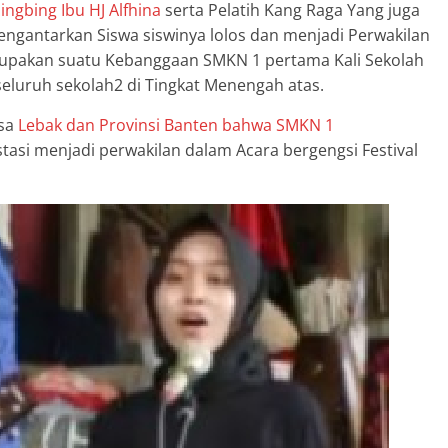
ngbing Ibu HJ Alfhina
serta Pelatih Kang Raga Yang juga
ngantarkan Siswa siswinya lolos dan menjadi Perwakilan
Merupakan suatu Kebanggaan SMKN 1 pertama Kali Sekolah
seluruh sekolah2 di Tingkat Menengah atas.
asa
Lebak dan Provinsi Banten bahwa SMKN 1
asi menjadi perwakilan dalam Acara bergengsi Festival