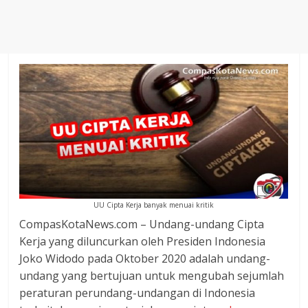
Agustus
2018
sangat
berkualitas
karena
menereapkan
standar
jurnalisme
dalam
setiap
liputan
peristiwa
UU Cipta Kerja banyak menuai kritik
dan
CompasKotaNews.com – Undang-undang Cipta
di
Kerja yang diluncurkan oleh Presiden Indonesia
tulis
Joko Widodo pada Oktober 2020 adalah undang-
secara
undang yang bertujuan untuk mengubah sejumlah
cerdas,
peraturan perundang-undangan di Indonesia
tajam