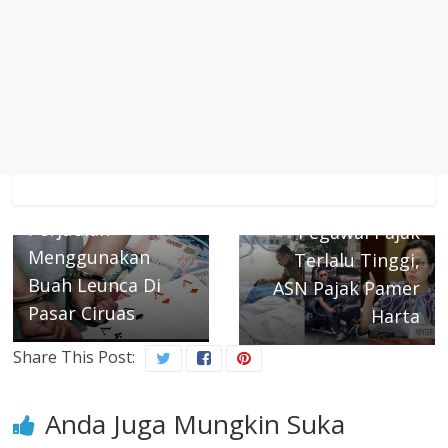
← Previous
Next →
Ramai Praktek
Tunjangan
Perjudian
Pegawai Pajak
Menggunakan
Terlalu Tinggi,
Buah Leunca Di
ASN Pajak Pamer
Pasar Ciruas
Harta
Share This Post:
Anda Juga Mungkin Suka