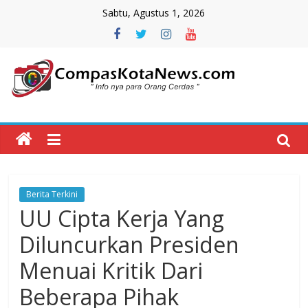
Skip
Sabtu, Agustus 1, 2026
to
content
Compas
Kota
News
Berita Terkini
CompasKotaNews.com
UU Cipta Kerja Yang
Hadir
untuk
Diluncurkan Presiden
memberikan
Menuai Kritik Dari
informasi
kepada
Beberapa Pihak
masyarakat