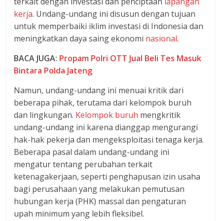
terkait dengan investasi dan penciptaan
lapangan
dan
kerja
. Undang-undang ini disusun dengan tujuan
berimbang.
untuk memperbaiki iklim investasi di Indonesia dan
meningkatkan daya saing ekonomi
nasional
.
BACA JUGA:
Propam Polri OTT Jual Beli Tes Masuk
Bintara Polda Jateng
Namun, undang-undang ini menuai kritik dari
beberapa pihak, terutama dari kelompok buruh
dan lingkungan.
Kelompok buruh
mengkritik
undang-undang ini karena dianggap mengurangi
hak-hak pekerja dan mengeksploitasi tenaga kerja.
Beberapa pasal dalam undang-undang ini
mengatur tentang perubahan terkait
ketenagakerjaan, seperti penghapusan izin usaha
bagi perusahaan yang melakukan pemutusan
hubungan kerja (PHK) massal dan pengaturan
upah minimum yang lebih fleksibel.